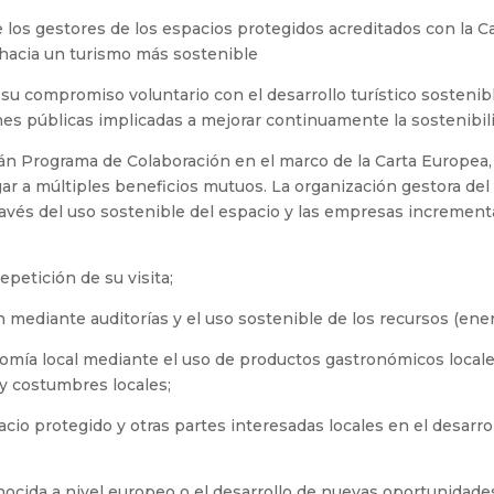
los gestores de los espacios protegidos acreditados con la Ca
hacia un turismo más sostenible
 su compromiso voluntario con el desarrollo turístico sostenib
es públicas implicadas a mejorar continuamente la sostenibil
rán Programa de Colaboración en el marco de la Carta Europe
gar a múltiples beneficios mutuos. La organización gestora de
través del uso sostenible del espacio y las empresas increment
repetición de su visita;
ón mediante auditorías y el uso sostenible de los recursos (ener
conomía local mediante el uso de productos gastronómicos local
 y costumbres locales;
io protegido y otras partes interesadas locales en el desarroll
onocida a nivel europeo o el desarrollo de nuevas oportunidad