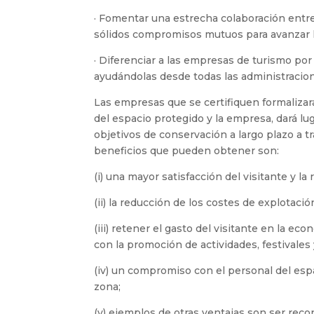
· Fomentar una estrecha colaboración entre 
sólidos compromisos mutuos para avanzar 
· Diferenciar a las empresas de turismo por
ayudándolas desde todas las administracion
Las empresas que se certifiquen formaliza
del espacio protegido y la empresa, dará lu
objetivos de conservación a largo plazo a 
beneficios que pueden obtener son:
(i) una mayor satisfacción del visitante y la 
(ii) la reducción de los costes de explotaci
(iii) retener el gasto del visitante en la e
con la promoción de actividades, festivales
(iv) un compromiso con el personal del espac
zona;
(v) ejemplos de otras ventajas son ser rec