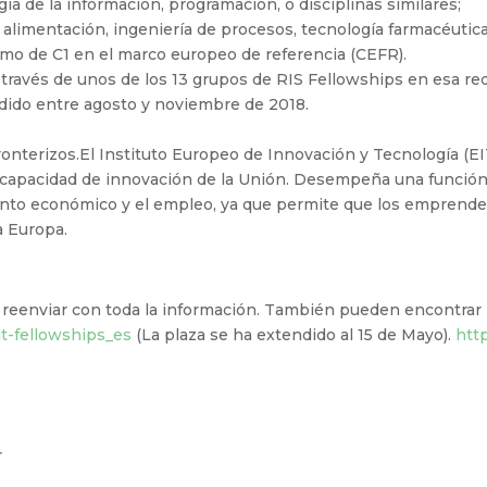
ía de la información, programación, o disciplinas similares;
la alimentación, ingeniería de procesos, tecnología farmacéutica
nimo de C1 en el marco europeo de referencia (CEFR).
a través de unos de los 13 grupos de RIS Fellowships en esa red
dido entre agosto y noviembre de 2018.
ronterizos.El Instituto Europeo de Innovación y Tecnología (E
 capacidad de innovación de la Unión. Desempeña una función e
miento económico y el empleo, ya que permite que los emprend
a Europa.
 reenviar con toda la información. También pueden encontrar 
it-fellowships_es
(La plaza se ha extendido al 15 de Mayo).
http
r