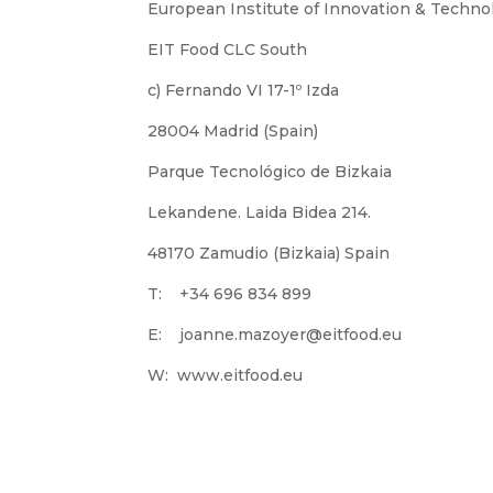
European Institute of Innovation & Techno
EIT Food CLC South
c) Fernando VI 17-1º Izda
28004 Madrid (Spain)
Parque Tecnológico de Bizkaia
Lekandene. Laida Bidea 214.
48170 Zamudio (Bizkaia) Spain
T: +34 696 834 899
E: joanne.mazoyer@eitfood.eu
W: www.eitfood.eu