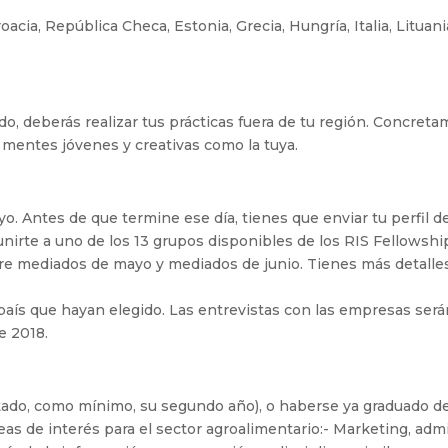
cia, República Checa, Estonia, Grecia, Hungría, Italia, Lituani
ido, deberás realizar tus prácticas fuera de tu región. Concre
n mentes jóvenes y creativas como la tuya.
ayo. Antes de que termine ese día, tienes que enviar tu perfil 
 unirte a uno de los 13 grupos disponibles de los RIS Fellowshi
 entre mediados de mayo y mediados de junio. Tienes más detalle
el país que hayan elegido. Las entrevistas con las empresas será
e 2018.
tado, como mínimo, su segundo año), o haberse ya graduado 
as de interés para el sector agroalimentario:- Marketing, admi