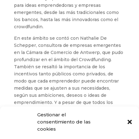
para ideas emprendedoras y empresas
emergentes, desde las más tradicionales como
los bancos, hasta las más innovadoras como el
crowdfundin.
En este ámbito se contó con Nathalie De
Schepper, consultora de empresas emergentes
en la Cámara de Comercio de Antwerp, que pudo
profundizar en el ámbito del Crowdfunding.
También se resaltó la importancia de los
incentivos tanto públicos como privados, de
modo que cada emprendedor puede encontrar
medidas que se ajusten a sus necesidades,
según sus ambiciones, deseos o ideas de
emprendimiento. Y a pesar de que todos los
participantes apreciaron el encuentro como muy
Gestionar el
interesante, y le pudieron sacar partido, los
consentimiento de las
socios del Centro de apoyo a empresas de la
cookies
ciudad de Kranj confían en recibir personalmente
a los socios del proyecto OSS en Eslovenia el