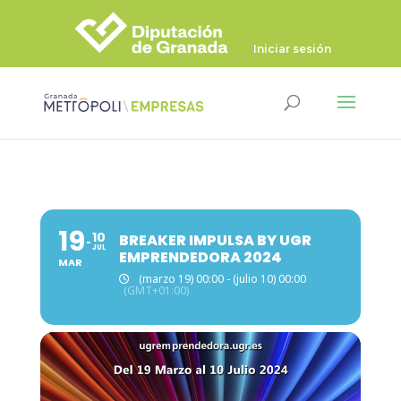
Iniciar sesión
19
10
BREAKER IMPULSA BY UGR
JUL
EMPRENDEDORA 2024
MAR
(marzo 19) 00:00 - (julio 10) 00:00
(GMT+01:00)