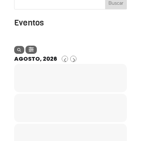
La participación de este programa
Buscar
consiste en jornadas de formación
especializada y sesiones de mentoring
personalizado de la mano de nuestro
Eventos
equipo de mentores, “Mentor Leaders”, y
un miembro del staff de UGR
Emprendedora que elegirán, junto con
otros miembros del equipo de UGR
Emprendedora, a los participante de esta
edición. Además, supervisarán y
AGOSTO, 2026
recomendarán una guía de trabajo a los
participantes en todo momento y
buscarán los mejores mentores
especializados para cada uno de los
proyectos a la hora de acelerar el trabajo
y mejora de los mismos.
INFORMACIÓN
La participación de este programa
consiste en 8h de sesiones de mentoring
personalizado que se centrarán