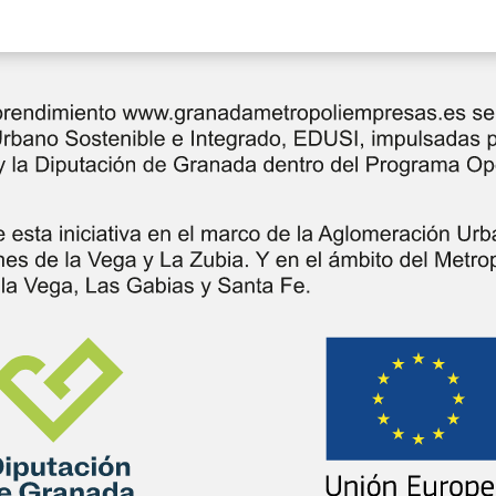
:
ADE) de Atarfe
uciaemprende.es