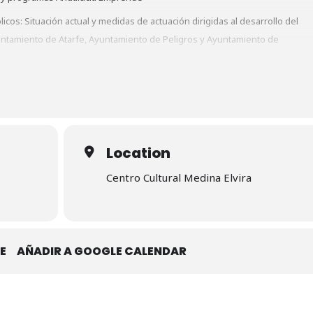
os: Situación actual y medidas de actuación dirigidas al desarrollo del
yuntamiento de Atarfe, Ayuntamiento de Peligros y Ayuntamiento de
tentes
s del sector turístico: Empresas que nos cuenten su experiencia, claves
José Martín Cuesta. Gerente.
Location
se Manuel Moreno Rueda. Entrenador y experto en doma de caballos.
Centro Cultural Medina Elvira
Parra. Gerente.
 Martínez Yeste. Gerente
ncisco Leyva Chinchilla. Encargado Restaurante
E
AÑADIR A GOOGLE CALENDAR
iz. Chef.
rez. Gerente
ra. Jose Eduardo Escudero Camarero. Gerente