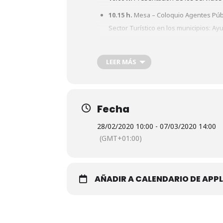
10.15 h.
Mesa – Coloquio Agentes Públic
Sector Turístico en los municipios: A
Colomera.
11:00 h.
Descanso Networking de asis
LEER MÁS
11:30 h.
Mesa de Experiencias empresa
de éxito y su andadura empresarial.
Restaurante La Ermita, SL. Pedro 
Fecha
Centro Ecuestre “El Temple”. Jo
28/02/2020 10:00 - 07/03/2020 14:00
Cultura En Ruta. Emilia Martinez 
(GMT+01:00)
Hotel Rural Amalurra. Mª Dolores
Hotel Restaurante Las Yucas. Fra
AÑADIR A CALENDARIO DE APPL
Moma Restobar. Rubén Jiménez Ru
Wursmet. Manuel Jiménez Gutier
Hotel Rural La Posada de Colome