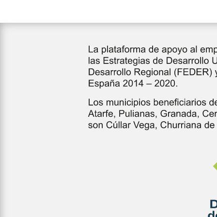
14:00 h.
Debate y Conclusiones
Información e inscripciones
Centro Andaluz de Emprendimiento (C
Tel: 958.56 60 39 / cade.atarfe@andal