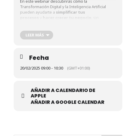
En este webinar descubrirás cómo la
Transformación Digital y la Inteligencia Artificial
pueden ayudarte a
simplificar tus
procesos
y
hacer crecer tu negocio
, sin
complicaciones ni grandes inversiones.
LEER MÁS
🔑
Temas que abordaremos:
Fecha
Transformación Digital
: Qué es y cómo
20/02/2025 09:00 - 10:30
(GMT+01:00)
puede ayudarte a ahorrar tiempo y recursos.
Inteligencia Artificial para PYMES y
AÑADIR A CALENDARIO DE
APPLE
autónomos
: Aplicaciones prácticas y
AÑADIR A GOOGLE CALENDAR
herramientas sencillas que puedes usar desde
hoy.
Kit Digital y ayudas del gobierno
: Descubre