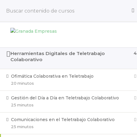
Teletrabajo en la Digitalización
2
Herramientas Digitales de Teletrabajo
4
Inicio
Fórmate
Digitalización
Colaborativo
Ofimática Colaborativa en Teletrabajo
20 minutos
Emprende
Infórmate
Fórmate
D
Gestión del Día a Día en Teletrabajo Colaborativo
25 minutos
Comunicaciones en el Teletrabajo Colaborativo
25 minutos