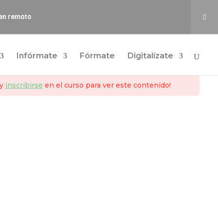
 en remoto
Iniciar sesión
Infórmate
Fórmate
Digitalízate
y
inscribirse
en el curso para ver este contenido!
Aviso Legal
Registro de Actividades